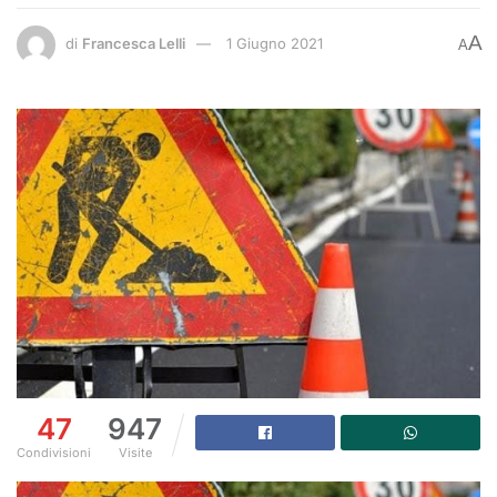
A
di
Francesca Lelli
1 Giugno 2021
A
47
947
Condivisioni
Visite