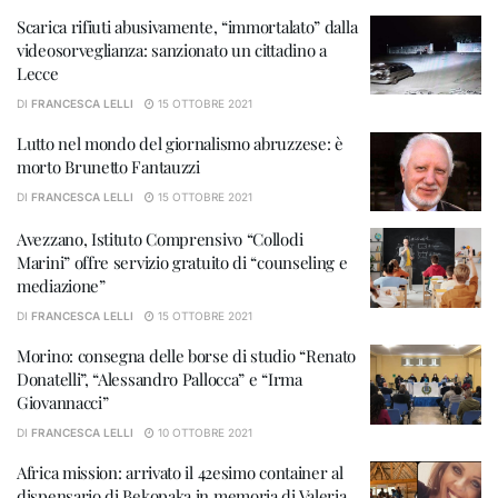
Scarica rifiuti abusivamente, “immortalato” dalla
videosorveglianza: sanzionato un cittadino a
Lecce
DI
FRANCESCA LELLI
15 OTTOBRE 2021
Lutto nel mondo del giornalismo abruzzese: è
morto Brunetto Fantauzzi
DI
FRANCESCA LELLI
15 OTTOBRE 2021
Avezzano, Istituto Comprensivo “Collodi
Marini” offre servizio gratuito di “counseling e
mediazione”
DI
FRANCESCA LELLI
15 OTTOBRE 2021
Morino: consegna delle borse di studio “Renato
Donatelli”, “Alessandro Pallocca” e “Irma
Giovannacci”
DI
FRANCESCA LELLI
10 OTTOBRE 2021
Africa mission: arrivato il 42esimo container al
dispensario di Bekopaka in memoria di Valeria