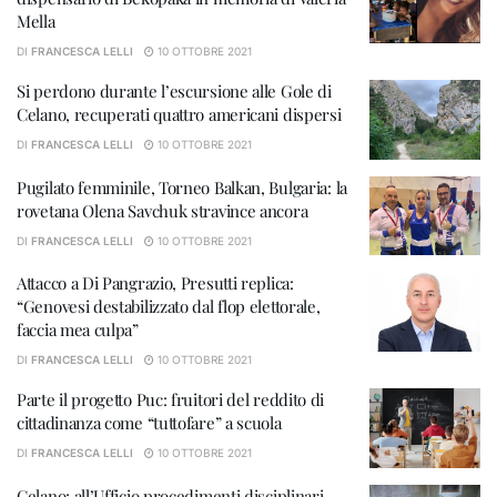
Mella
DI
FRANCESCA LELLI
10 OTTOBRE 2021
Si perdono durante l’escursione alle Gole di
Celano, recuperati quattro americani dispersi
DI
FRANCESCA LELLI
10 OTTOBRE 2021
Pugilato femminile, Torneo Balkan, Bulgaria: la
rovetana Olena Savchuk stravince ancora
DI
FRANCESCA LELLI
10 OTTOBRE 2021
Attacco a Di Pangrazio, Presutti replica:
“Genovesi destabilizzato dal flop elettorale,
faccia mea culpa”
DI
FRANCESCA LELLI
10 OTTOBRE 2021
Parte il progetto Puc: fruitori del reddito di
cittadinanza come “tuttofare” a scuola
DI
FRANCESCA LELLI
10 OTTOBRE 2021
Celano: all’Ufficio procedimenti disciplinari