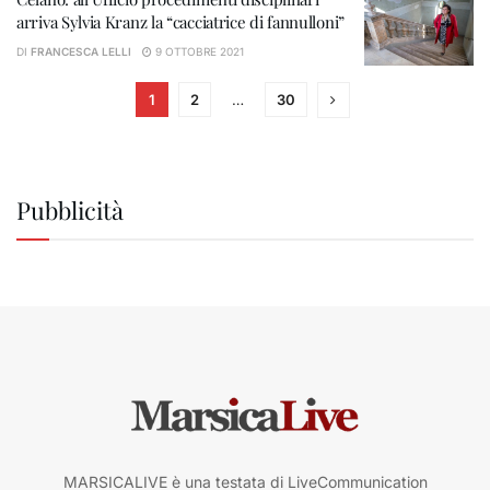
arriva Sylvia Kranz la “cacciatrice di fannulloni”
DI
FRANCESCA LELLI
9 OTTOBRE 2021
1
2
…
30
Pubblicità
MARSICALIVE è una testata di LiveCommunication