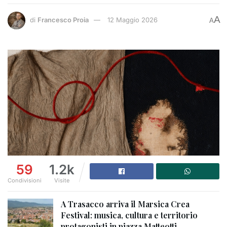
A
di
Francesco Proia
12 Maggio 2026
A
59
1.2k
Condivisioni
Visite
A Trasacco arriva il Marsica Crea
Festival: musica, cultura e territorio
protagonisti in piazza Matteotti