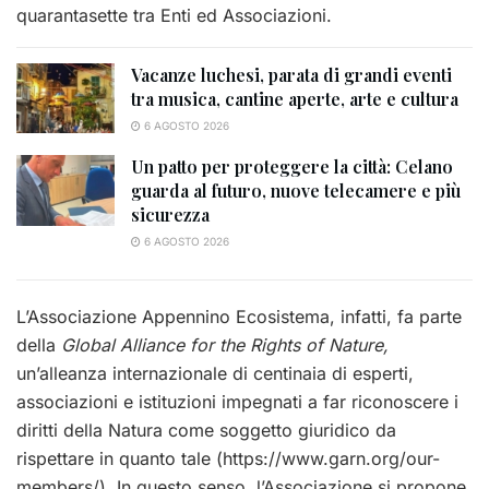
quarantasette tra Enti ed Associazioni.
Vacanze luchesi, parata di grandi eventi
tra musica, cantine aperte, arte e cultura
6 AGOSTO 2026
Un patto per proteggere la città: Celano
guarda al futuro, nuove telecamere e più
sicurezza
6 AGOSTO 2026
L’Associazione Appennino Ecosistema, infatti, fa parte
della
Global Alliance for the Rights of Nature,
un’alleanza internazionale di centinaia di esperti,
associazioni e istituzioni impegnati a far riconoscere i
diritti della Natura come soggetto giuridico da
rispettare in quanto tale (
https://www.garn.o
rg/our-
members/
). In questo senso, l’Associazione si propone