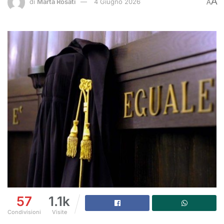
A
di
Marta Rosati
4 Giugno 2026
A
57
1.1k
Condivisioni
Visite