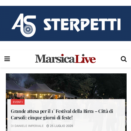
EVENTI
Grande attesa per il 1° Festival della Birra – Città di
Carsoli: cinque giorni di feste!
DI
DANIELE IMPERIALE
25 LUGLIO 2026