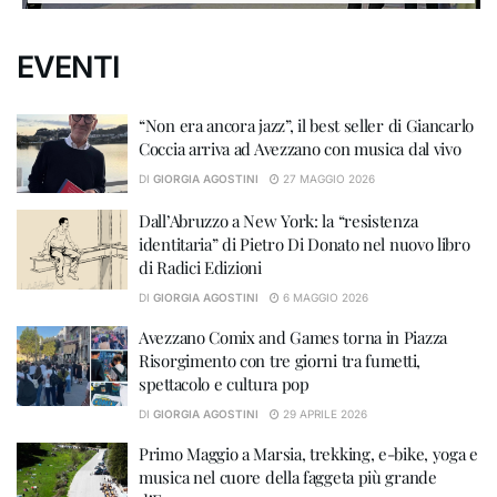
EVENTI
“Non era ancora jazz”, il best seller di Giancarlo
Coccia arriva ad Avezzano con musica dal vivo
DI
GIORGIA AGOSTINI
27 MAGGIO 2026
Dall’Abruzzo a New York: la “resistenza
identitaria” di Pietro Di Donato nel nuovo libro
di Radici Edizioni
DI
GIORGIA AGOSTINI
6 MAGGIO 2026
Avezzano Comix and Games torna in Piazza
Risorgimento con tre giorni tra fumetti,
spettacolo e cultura pop
DI
GIORGIA AGOSTINI
29 APRILE 2026
Primo Maggio a Marsia, trekking, e-bike, yoga e
musica nel cuore della faggeta più grande