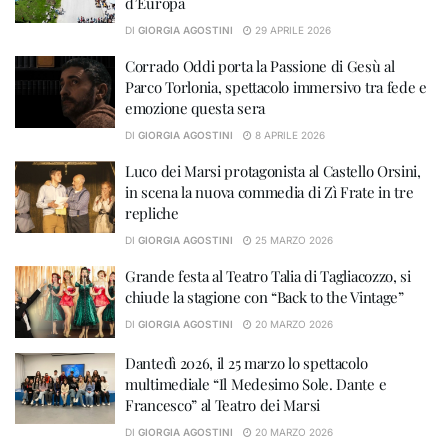
d’Europa
DI
GIORGIA AGOSTINI
29 APRILE 2026
Corrado Oddi porta la Passione di Gesù al
Parco Torlonia, spettacolo immersivo tra fede e
emozione questa sera
DI
GIORGIA AGOSTINI
8 APRILE 2026
Luco dei Marsi protagonista al Castello Orsini,
in scena la nuova commedia di Zì Frate in tre
repliche
DI
GIORGIA AGOSTINI
25 MARZO 2026
Grande festa al Teatro Talia di Tagliacozzo, si
chiude la stagione con “Back to the Vintage”
DI
GIORGIA AGOSTINI
20 MARZO 2026
Dantedì 2026, il 25 marzo lo spettacolo
multimediale “Il Medesimo Sole. Dante e
Francesco” al Teatro dei Marsi
DI
GIORGIA AGOSTINI
20 MARZO 2026