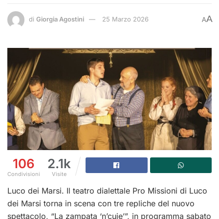
A
di
Giorgia Agostini
25 Marzo 2026
A
106
2.1k
Condivisioni
Visite
Luco dei Marsi. Il teatro dialettale Pro Missioni di Luco
dei Marsi torna in scena con tre repliche del nuovo
spettacolo, “La zampata ‘n’cuie’”, in programma sabato