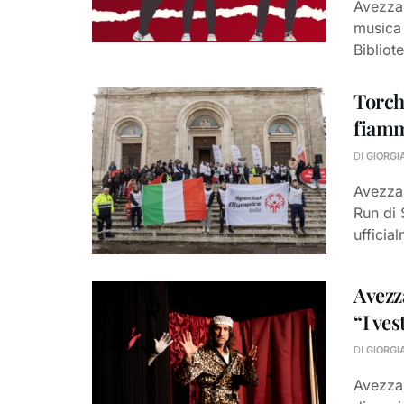
Avezzan
musica 
Bibliote
Torch
fiamm
DI
GIORGI
Avezzan
Run di 
ufficial
Avezza
“I ves
DI
GIORGI
Avezzan