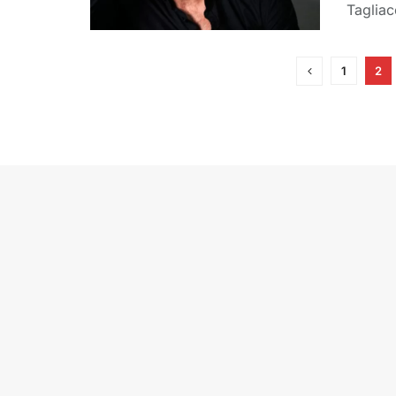
Tagliac
1
2