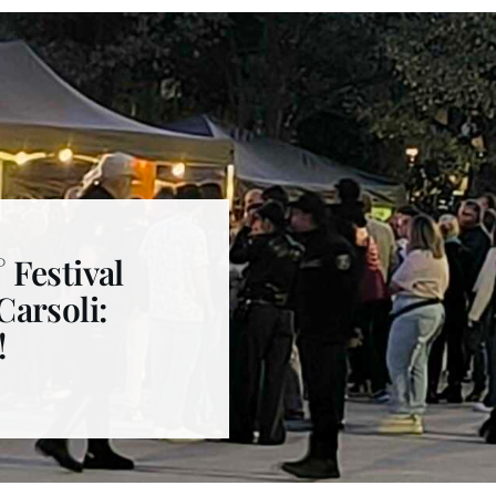
° Festival
 Carsoli:
!