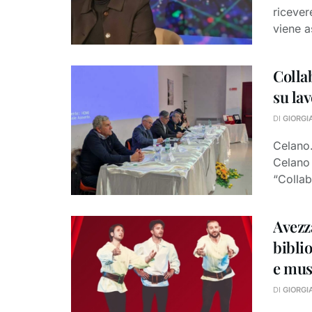
ricever
viene a
Colla
su lav
DI
GIORGI
Celano.
Celano 
“Collab
Avezz
biblio
e mus
DI
GIORGI