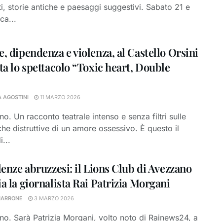
i, storie antiche e paesaggi suggestivi. Sabato 21 e
ca...
, dipendenza e violenza, al Castello Orsini
ta lo spettacolo “Toxic heart, Double
A AGOSTINI
11 MARZO 2026
o. Un racconto teatrale intenso e senza filtri sulle
he distruttive di un amore ossessivo. È questo il
...
lenze abruzzesi: il Lions Club di Avezzano
a la giornalista Rai Patrizia Morgani
MARRONE
3 MARZO 2026
o. Sarà Patrizia Morgani, volto noto di Rainews24, a