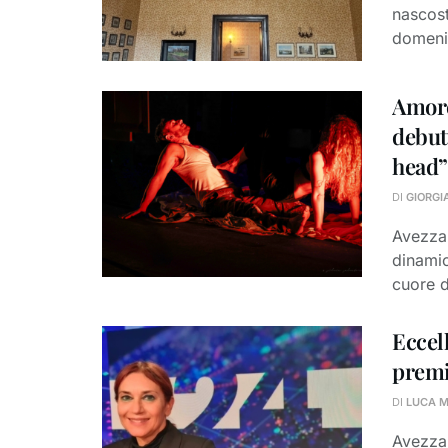
nascost
domeni
Amore
debut
head”
DI
GIORGI
Avezzan
dinamic
cuore di
Eccel
premi
DI
LUCA 
Avezzan