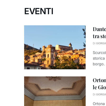
EVENTI
Dante
tra st
DI
GIORGI
Scurco
storica
borgo. 
Orton
le Gi
DI
GIORGI
Ortona 