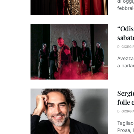
di oggi
febbrai
“Odis
sabat
DI
GIORGI
Avezzan
a parla
Sergi
folle 
DI
GIORGI
Tagliac
Prosa, 