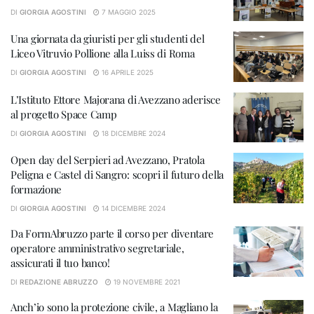
DI
GIORGIA AGOSTINI
7 MAGGIO 2025
Una giornata da giuristi per gli studenti del
Liceo Vitruvio Pollione alla Luiss di Roma
DI
GIORGIA AGOSTINI
16 APRILE 2025
L’Istituto Ettore Majorana di Avezzano aderisce
al progetto Space Camp
DI
GIORGIA AGOSTINI
18 DICEMBRE 2024
Open day del Serpieri ad Avezzano, Pratola
Peligna e Castel di Sangro: scopri il futuro della
formazione
DI
GIORGIA AGOSTINI
14 DICEMBRE 2024
Da FormAbruzzo parte il corso per diventare
operatore amministrativo segretariale,
assicurati il tuo banco!
DI
REDAZIONE ABRUZZO
19 NOVEMBRE 2021
Anch’io sono la protezione civile, a Magliano la