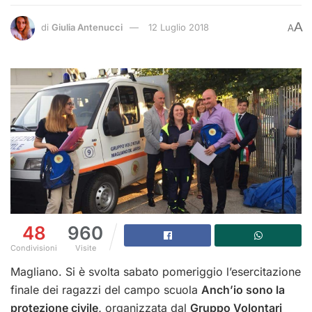
A
di
Giulia Antenucci
12 Luglio 2018
A
48
960
Condivisioni
Visite
Magliano. Si è svolta sabato pomeriggio l’esercitazione
finale dei ragazzi del campo scuola
Anch’io sono la
protezione civile,
organizzata dal
Gruppo Volontari