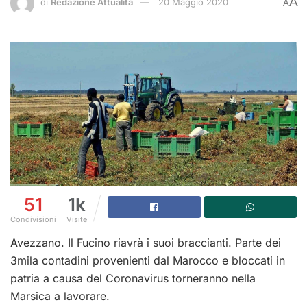
A
di
Redazione Attualità
20 Maggio 2020
A
51
1k
Condivisioni
Visite
Avezzano. Il Fucino riavrà i suoi braccianti. Parte dei
3mila contadini provenienti dal Marocco e bloccati in
patria a causa del Coronavirus torneranno nella
Marsica a lavorare.