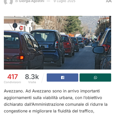
A
di
Giorgia Agostini
9 Luglio 2025
A
417
8.3k
Condivisioni
Visite
Avezzano. Ad Avezzano sono in arrivo importanti
aggiornamenti sulla viabilità urbana, con l’obiettivo
dichiarato dall’Amministrazione comunale di ridurre la
congestione e migliorare la fluidità del traffico,