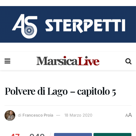
Polvere di Lago – capitolo 5
A
di
Francesco Proia
18 Marzo 2020
A