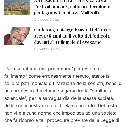
A Trasacco arriva il Marsica Crea
Festival: musica, cultura e territorio
protagonisti in piazza Matteotti
8 AGOSTO 2026
Collelongo piange Fausto Del Turco:
aveva 58 anni, fu il volto dell’edicola
davanti al Tribunale di Avezzano
8 AGOSTO 2026
“Non si tratta di una procedura “
per evitare il
fallimento
” come erroneamente ritenuto,
stante la
solidità patrimoniale e finanziaria della società, bensì di
una procedura funzionale
a garantire la “
continuità
aziendale
”, per la
salvaguardia della stessa società,
delle sue
maestranze e del relativo indotto. Del resto
non vi è alcuna norma che impedisca ad una
società
che fa ricorso a tali procedure previste dalla Legge
di