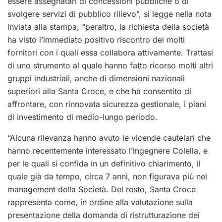
essere assegnatari di
concessioni pubbliche o di
svolgere servizi di pubblico rilievo”, si legge nella nota
inviata alla stampa, “p
eraltro, la richiesta della società
ha visto l’immediato positivo riscontro dei molti
fornitori
con i quali essa collabora attivamente.
Trattasi
di uno strumento al quale hanno fatto ricorso molti altri
gruppi industriali, anche di
dimensioni nazionali
superiori alla Santa Croce, e che ha consentito di
affrontare, con
rinnovata sicurezza gestionale, i piani
di investimento di medio-lungo periodo.
“Alcuna rilevanza hanno avuto le vicende cautelari che
hanno recentemente interessato
l’ingegnere Colella,
e
per le quali si confida in un definitivo chiarimento,
il
quale già da tempo,
circa 7 anni, non figurava più nel
management
della Società.
Del resto, Santa Croce
rappresenta come, in ordine alla valutazione sulla
presentazione
del
la domanda di ristrutturazione dei