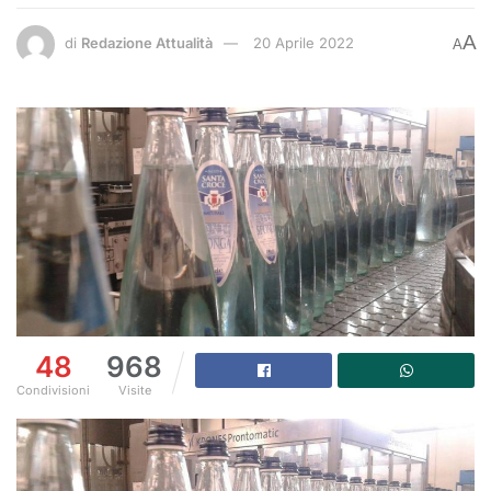
A
di
Redazione Attualità
20 Aprile 2022
A
48
968
Condivisioni
Visite