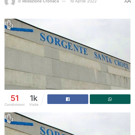
A
di
Redazione Cronaca
19 Aprile 2022
A
51
1k
Condivisioni
Visite