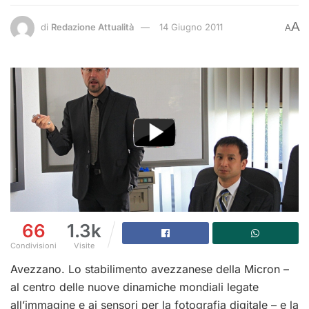
A
di
Redazione Attualità
14 Giugno 2011
A
66
1.3k
Condivisioni
Visite
Avezzano. Lo stabilimento avezzanese della Micron –
al centro delle nuove dinamiche mondiali legate
all’immagine e ai sensori per la fotografia digitale – e la