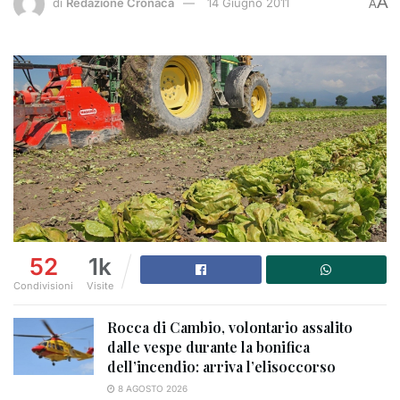
A
di
Redazione Cronaca
14 Giugno 2011
A
52
1k
Condivisioni
Visite
Rocca di Cambio, volontario assalito
dalle vespe durante la bonifica
dell’incendio: arriva l’elisoccorso
8 AGOSTO 2026