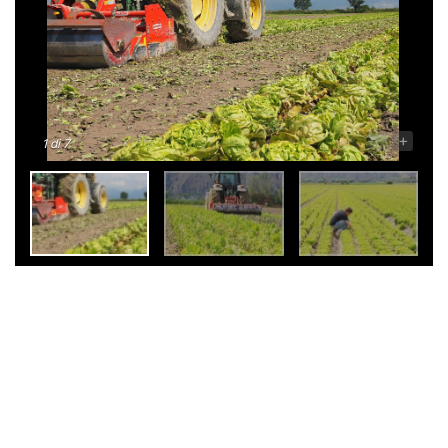
-
+
1
di 7