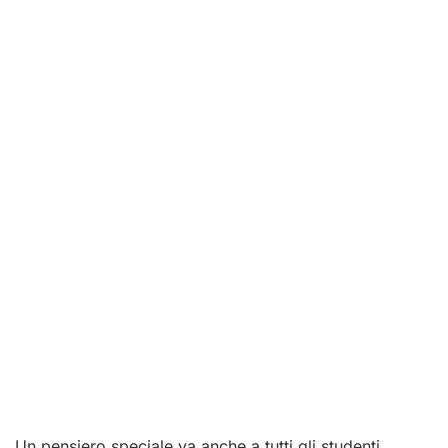
Un pensiero speciale va anche a tutti gli studenti