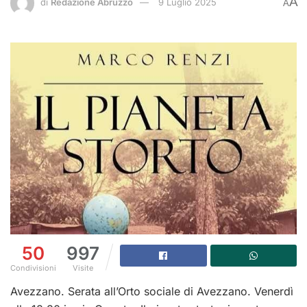
A
di
Redazione Abruzzo
9 Luglio 2025
A
50
997
Condivisioni
Visite
Avezzano. Serata all’Orto sociale di Avezzano. Venerdì