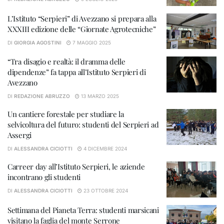
L’Istituto “Serpieri” di Avezzano si prepara alla
XXXIII edizione delle “Giornate Agrotecniche”
DI
GIORGIA AGOSTINI
7 MAGGIO 2025
“Tra disagio e realtà: il dramma delle
dipendenze” fa tappa all’Istituto Serpieri di
Avezzano
DI
REDAZIONE ABRUZZO
13 MARZO 2025
Un cantiere forestale per studiare la
selvicoltura del futuro: studenti del Serpieri ad
Assergi
DI
ALESSANDRA CICIOTTI
4 DICEMBRE 2024
Carreer day all’Istituto Serpieri, le aziende
incontrano gli studenti
DI
ALESSANDRA CICIOTTI
23 OTTOBRE 2024
Settimana del Pianeta Terra: studenti marsicani
visitano la faglia del monte Serrone