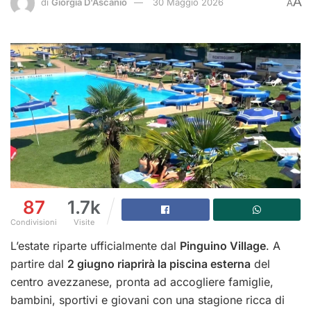
A
di
Giorgia D'Ascanio
30 Maggio 2026
A
87
1.7k
Condivisioni
Visite
L’estate riparte ufficialmente dal
Pinguino Village
. A
partire dal
2 giugno riaprirà la piscina esterna
del
centro avezzanese, pronta ad accogliere famiglie,
bambini, sportivi e giovani con una stagione ricca di