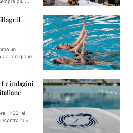
 sempre più ...
llage il
e
amma un
o della regione
o Le indagini
italiane
e 11:00, al
incontro “𝐋𝐞