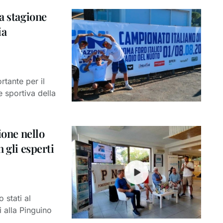
a stagione
ia
tante per il
 sportiva della
ione nello
 gli esperti
 stati al
i alla Pinguino