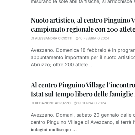
misurano le sole abilità fisiche, si arricchisce
Nuoto artistico, al centro Pinguino Vi
campionato regionale con 200 atlet
DI
ALESSANDRA CICIOTTI
16 FEBBRAIO 2024
Avezzano. Domenica 18 febbraio è in progr
appuntamento importante per il nuoto artistic
Abruzzo; oltre 200 atlete ...
Al centro Pinguino Village l’incontr
Istat sul tempo libero delle famiglie 
DI
REDAZIONE ABRUZZO
19 GENNAIO 2024
Avezzano. Domani, sabato 20 gennaio dalle or
centro Pinguino Village di Avezzano, si terrà l’
𝐢𝐧𝐝𝐚𝐠𝐢𝐧𝐢 𝐦𝐮𝐥𝐭𝐢𝐬𝐜𝐨𝐩𝐨 ...