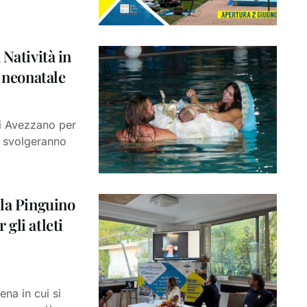
 Natività in
o neonatale
di Avezzano per
i svolgeranno
 la Pinguino
gli atleti
na in cui si