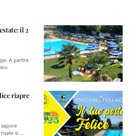
state: il 2
age. A partire
ntro
lice riapre
 sapore
risate si ...