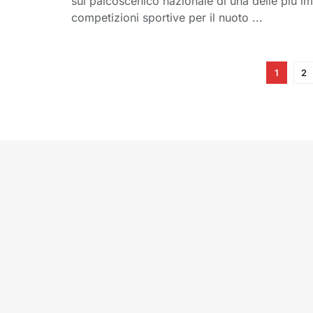
sul palcoscenico nazionale di una delle più im
competizioni sportive per il nuoto ...
1
2