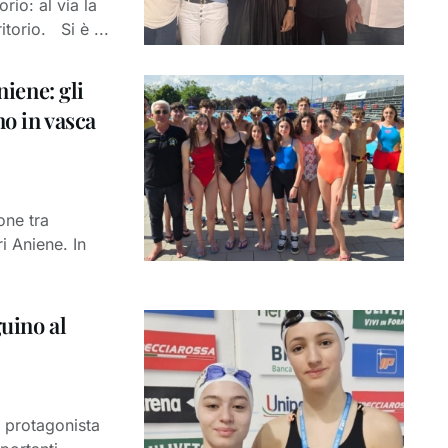
io: al via la
itorio. Si è ...
niene: gli
no in vasca
one tra
i Aniene. In
guino al
 protagonista