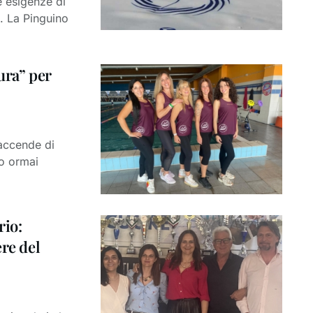
e esigenze di
a. La Pinguino
ura” per
 accende di
o ormai
rio:
ere del