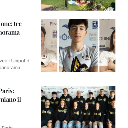
ione: tre
panorama
erili Unipol di
el panorama
Paris:
miano il
 Paris: