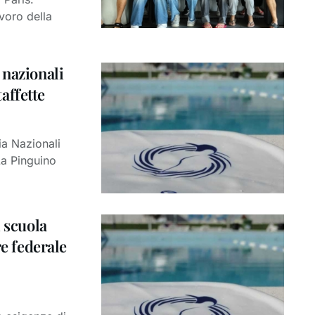
avoro della
 nazionali
taffette
a Nazionali
 La Pinguino
i scuola
re federale