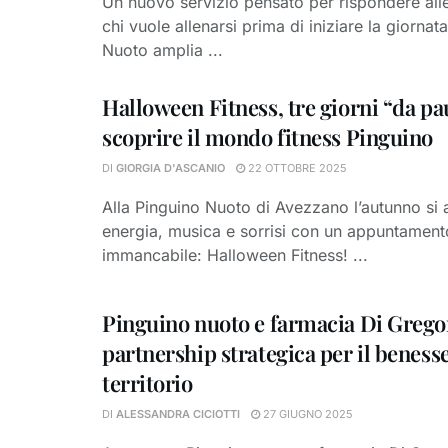
Un nuovo servizio pensato per rispondere all
chi vuole allenarsi prima di iniziare la giornat
Nuoto amplia ...
Halloween Fitness, tre giorni “da pa
scoprire il mondo fitness Pinguino
DI
GIORGIA D'ASCANIO
22 OTTOBRE 2025
Alla Pinguino Nuoto di Avezzano l’autunno si
energia, musica e sorrisi con un appuntament
immancabile: Halloween Fitness! ...
Pinguino nuoto e farmacia Di Grego
partnership strategica per il beness
territorio
DI
ALESSANDRA CICIOTTI
27 GIUGNO 2025