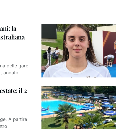
ani: la
straliana
una delle gare
 andato ...
state: il 2
age. A partire
ntro