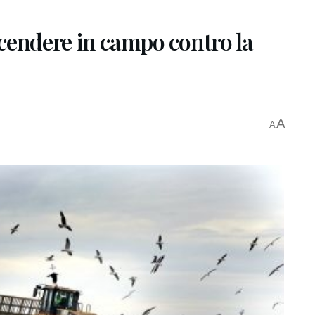
 scendere in campo contro la
A
A