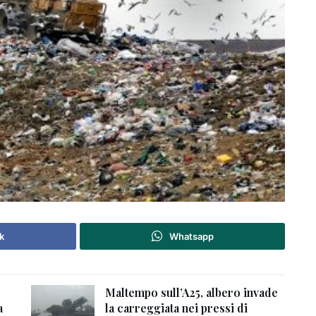
k
Whatsapp
Maltempo sull’A25, albero invade
a
la carreggiata nei pressi di