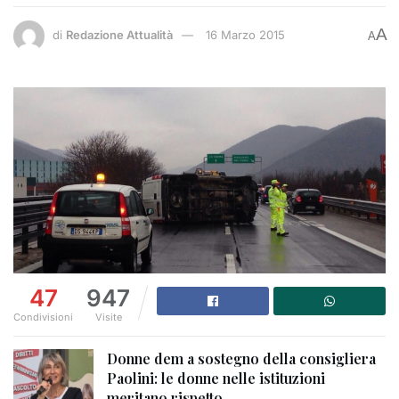
A
di
Redazione Attualità
16 Marzo 2015
A
47
947
Condivisioni
Visite
Donne dem a sostegno della consigliera
Paolini: le donne nelle istituzioni
meritano rispetto