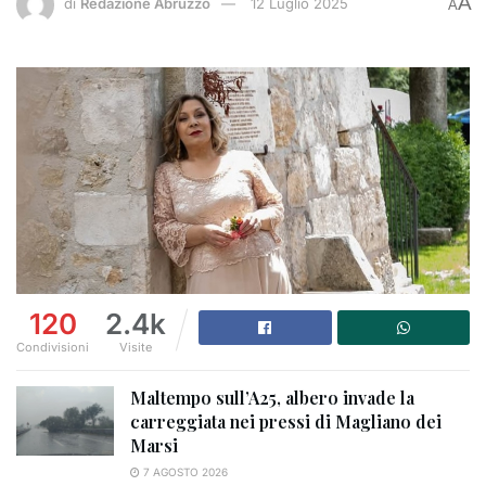
A
di
Redazione Abruzzo
12 Luglio 2025
A
120
2.4k
Condivisioni
Visite
Maltempo sull’A25, albero invade la
carreggiata nei pressi di Magliano dei
Marsi
7 AGOSTO 2026