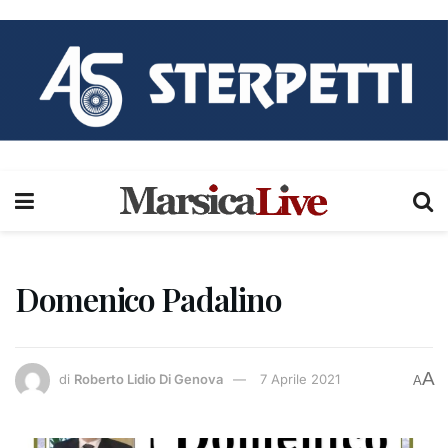
Domenico Padalino
A
di
Roberto Lidio Di Genova
7 Aprile 2021
A