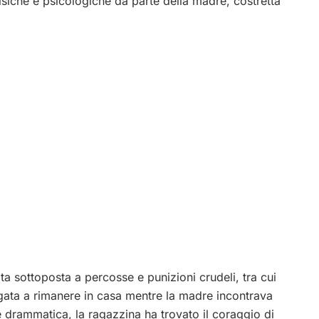
isiche e psicologiche da parte della madre, costretta
a sottoposta a percosse e punizioni crudeli, tra cui
gata a rimanere in casa mentre la madre incontrava
e drammatica, la ragazzina ha trovato il coraggio di