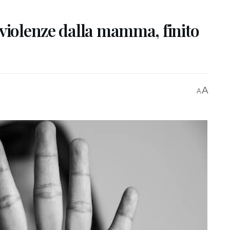
 violenze dalla mamma, finito
A
A