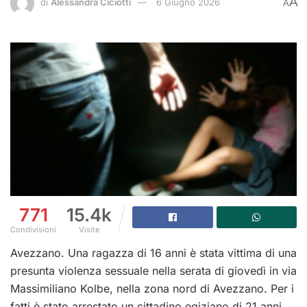
A
di
Alessandra Ciciotti
6 Giugno 2026
A
771
15.4k
Condivisioni
Visite
Avezzano. Una ragazza di 16 anni è stata vittima di una
presunta violenza sessuale nella serata di giovedì in via
Massimiliano Kolbe, nella zona nord di Avezzano. Per i
fatti è stato arrestato un cittadino egiziano di 21 anni,