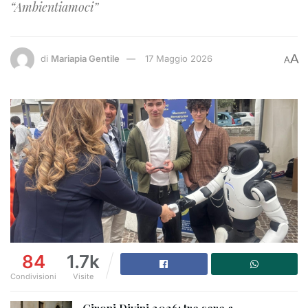
“Ambientiamoci”
A
di
Mariapia Gentile
17 Maggio 2026
A
84
1.7k
Condivisioni
Visite