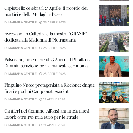
Capistrello celebra il 25 Aprile: il ricordo dei
martiri e della Medaglia d’Oro
DI
MARIAPIA GENTILE
26 APRILE 2026
Avezzano, in Cattedrale la mostra “GRAZIE”
dedicata alla Madonna di Pietraquaria
DI
MARIAPIA GENTILE
26 APRILE 2026
Balsorano, polemica sul 25 Aprile: il PD attacca
l’amministrazione per la mancata cerimonia
DI
MARIAPIA GENTILE
25 APRILE 2026
Pinguino Nuoto protagonista a Riccione: cinque
finali e podi ai Campionati Assoluti
DI
MARIAPIA GENTILE
19 APRILE 2026
Cantieri nel Comune, Alfonsi annuncia nuovi
lavori: oltre 270 mila euro per le strade
DI
MARIAPIA GENTILE
19 APRILE 2026