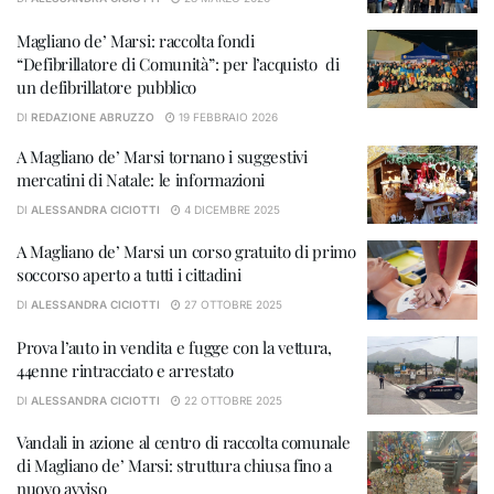
Magliano de’ Marsi: raccolta fondi
“Defibrillatore di Comunità”: per l’acquisto di
un defibrillatore pubblico
DI
REDAZIONE ABRUZZO
19 FEBBRAIO 2026
A Magliano de’ Marsi tornano i suggestivi
mercatini di Natale: le informazioni
DI
ALESSANDRA CICIOTTI
4 DICEMBRE 2025
A Magliano de’ Marsi un corso gratuito di primo
soccorso aperto a tutti i cittadini
DI
ALESSANDRA CICIOTTI
27 OTTOBRE 2025
Prova l’auto in vendita e fugge con la vettura,
44enne rintracciato e arrestato
DI
ALESSANDRA CICIOTTI
22 OTTOBRE 2025
Vandali in azione al centro di raccolta comunale
di Magliano de’ Marsi: struttura chiusa fino a
nuovo avviso