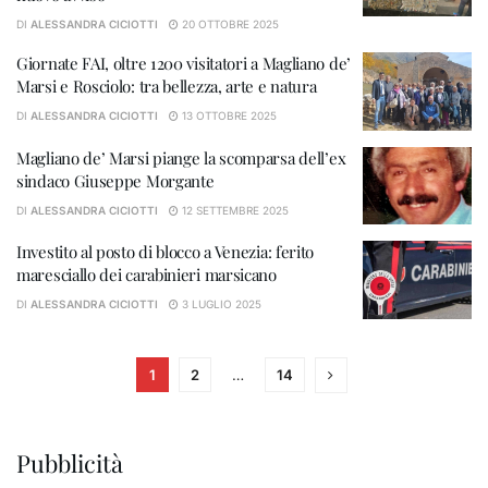
DI
ALESSANDRA CICIOTTI
20 OTTOBRE 2025
Giornate FAI, oltre 1200 visitatori a Magliano de’
Marsi e Rosciolo: tra bellezza, arte e natura
DI
ALESSANDRA CICIOTTI
13 OTTOBRE 2025
Magliano de’ Marsi piange la scomparsa dell’ex
sindaco Giuseppe Morgante
DI
ALESSANDRA CICIOTTI
12 SETTEMBRE 2025
Investito al posto di blocco a Venezia: ferito
maresciallo dei carabinieri marsicano
DI
ALESSANDRA CICIOTTI
3 LUGLIO 2025
1
2
…
14
Pubblicità