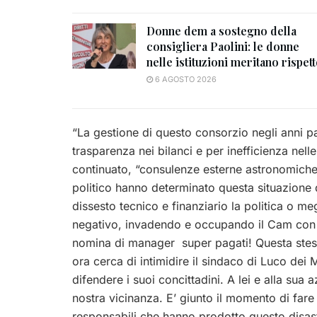
Donne dem a sostegno della
consigliera Paolini: le donne
nelle istituzioni meritano rispet
6 AGOSTO 2026
“La gestione di questo consorzio negli anni p
trasparenza nei bilanci e per inefficienza nelle
continuato, “consulenze esterne astronomiche 
politico hanno determinato questa situazione di
dissesto tecnico e finanziario la politica o me
negativo, invadendo e occupando il Cam con ass
nomina di manager super pagati! Questa stessa
ora cerca di intimidire il sindaco di Luco dei 
difendere i suoi concittadini. A lei e alla sua 
nostra vicinanza. E’ giunto il momento di fare
responsabili che hanno prodotto questo disast