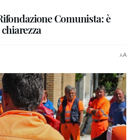
Rifondazione Comunista: è
 chiarezza
A
A