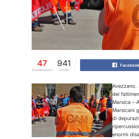
47
941
Faceboo
Condivisioni
Visite
Avezzano. “
del fallimen
Marsica – 
Marsicani g
di depurazi
ripercussio
enormi disag