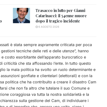
Trasacco in lutto per Gianni
Catarinacci: il 54enne muore
to
dopo il tragico incidente
6 AGOSTO 2026
assati è stata sempre aspramente criticata per poca
 gestioni tecniche delle reti e delle utenze”, hanno
e costo esorbitante dell’apparato burocratico e
 criticità che sta affossando l’ente. In tutto questo
glio la mala politica ha svolto un ruolo determinante e
unzioni gonfiate e clientelari (elettorali) e con la
 politica che ha contribuito a creare il disastro Cam
Marsi che non fa altro che tutelare il suo Comune e
azione coraggiosa va tutta la nostra solidarietà e la
 chiarezza sulla gestione del Cam, di individuare i
ro e di impedire che, ancora una volta, siano i