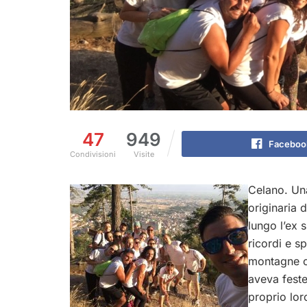
47
949
Faceboo
Condivisioni
Visite
Celano. Una
originaria 
lungo l’ex 
ricordi e s
montagne ch
aveva feste
proprio loro