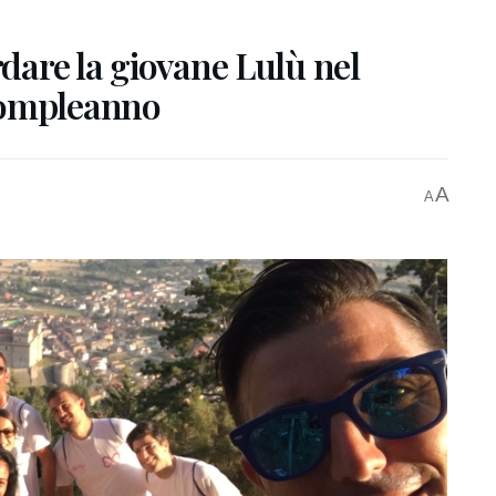
rdare la giovane Lulù nel
compleanno
A
A