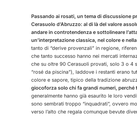
Passando ai rosati, un tema di discussione prev
Cerasuolo d’Abruzzo: al di là del valore assolu
andare in controtendenza e sottolineare l’at
un’interpretazione classica, nel colore e nell
tanto di “derive provenzali” in regione, riferen
che tanto successo hanno nei mercati internaz
che su oltre 90 Cerasuoli provati, solo 3 o 4 
“rosé da piscina”), laddove i restanti erano tu
colore e sapore, tipico della tradizione abru
giocoforza solo chi fa grandi numeri, perché tu
generalmente hanno già esaurito le loro vendite
sono sembrati troppo “inquadrati”, ovvero mol
verso l’alto che regala comunque bevute divert