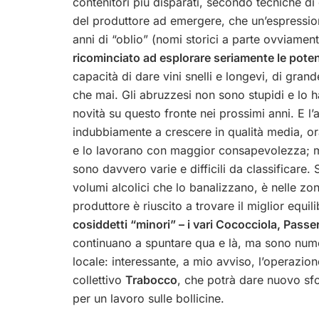
contenitori più disparati, secondo tecniche di
del produttore ad emergere, che un’espressione 
anni di “oblio” (nomi storici a parte ovviamen
ricominciato ad esplorare seriamente le pote
capacità di dare vini snelli e longevi, di grand
che mai. Gli abruzzesi non sono stupidi e lo 
novità su questo fronte nei prossimi anni. E l’
indubbiamente a crescere in qualità media, ora
e lo lavorano con maggior consapevolezza; ma 
sono davvero varie e difficili da classificare
volumi alcolici che lo banalizzano, è nelle zon
produttore è riuscito a trovare il miglior equil
cosiddetti “minori” – i vari Cococciola, Pass
continuano a spuntare qua e là, ma sono numeri
locale: interessante, a mio avviso, l’operazi
collettivo
Trabocco
, che potrà dare nuovo sf
per un lavoro sulle bollicine.