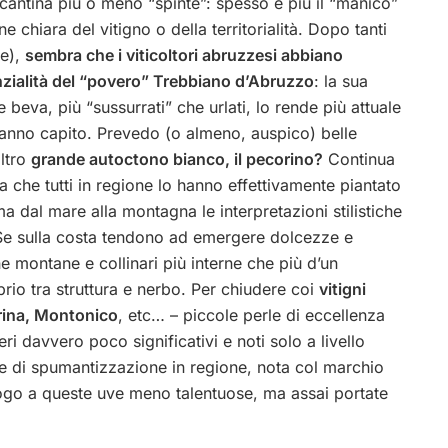
 cantina più o meno “spinte”: spesso è più il “manico”
chiara del vitigno o della territorialità. Dopo tanti
te),
sembra che i viticoltori abruzzesi abbiano
nzialità del “povero” Trebbiano d’Abruzzo
: la sua
e beva, più “sussurrati” che urlati, lo rende più attuale
hanno capito. Prevedo (o almeno, auspico) belle
altro
grande autoctono bianco, il pecorino?
Continua
 che tutti in regione lo hanno effettivamente piantato
dal mare alla montagna le interpretazioni stilistiche
. Se sulla costa tendono ad emergere dolcezze e
e montane e collinari più interne che più d’un
ibrio tra struttura e nerbo. Per chiudere coi
vitigni
erina, Montonico
, etc… – piccole perle di eccellenza
 davvero poco significativi e noti solo a livello
one di spumantizzazione in regione, nota col marchio
ogo a queste uve meno talentuose, ma assai portate