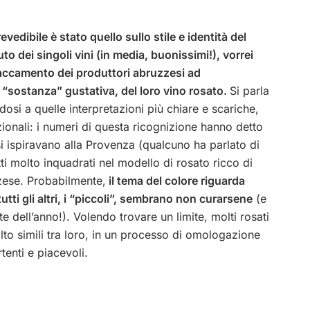
edibile è stato quello sullo stile e identità del
to dei singoli vini (in media, buonissimi!), vorrei
taccamento dei produttori abruzzesi ad
a “sostanza” gustativa, del loro vino rosato.
Si parla
dosi a quelle interpretazioni più chiare e scariche,
ionali: i numeri di questa ricognizione hanno detto
si ispiravano alla Provenza (qualcuno ha parlato di
tti molto inquadrati nel modello di rosato ricco di
zzese. Probabilmente,
il tema del colore riguarda
tti gli altri, i “piccoli”, sembrano non curarsene
(e
 dell’anno!). Volendo trovare un limite, molti rosati
to simili tra loro, in un processo di omologazione
enti e piacevoli.