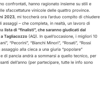
sono confrontati, hanno ragionato insieme su stili e
le sfaccettature vinicole delle quattro province.
ni
2023
, mi toccherà ora l’arduo compito di chiudere
i assaggi – che completa, in realtà, un lavoro di
una
lista di “finalisti”, che saranno giudicati dal
o a Tagliacozzo
(AQ). In quell’occasione, i migliori 10
ani”, “Pecorini”, “Bianchi Minori”, “Rosati”, “Rossi
n assaggio alla cieca a una giuria “popolare”
 e di pancia andrà a sommarsi a quello tecnico, per
ssanti dell’anno (per partecipare, tutte le info sono