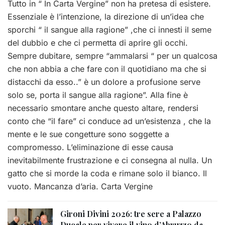
Tutto in “ In Carta Vergine” non ha pretesa di esistere.
Essenziale è l’intenzione, la direzione di un’idea che
sporchi “ il sangue alla ragione” ,che ci innesti il seme
del dubbio e che ci permetta di aprire gli occhi.
Sempre dubitare, sempre “ammalarsi “ per un qualcosa
che non abbia a che fare con il quotidiano ma che si
distacchi da esso..” è un dolore a profusione serve
solo se, porta il sangue alla ragione”. Alla fine è
necessario smontare anche questo altare, rendersi
conto che “il fare” ci conduce ad un’esistenza , che la
mente e le sue congetture sono soggette a
compromesso. L’eliminazione di esse causa
inevitabilmente frustrazione e ci consegna al nulla. Un
gatto che si morde la coda e rimane solo il bianco. Il
vuoto. Mancanza d’aria. Carta Vergine
Gironi Divini 2026: tre sere a Palazzo
Ducale per vivere il vino d’Abruzzo da