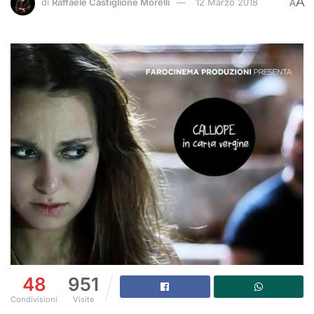
A
di
Raffaele Castiglione Morelli
12 Marzo 2018
A
48
951
Condivisioni
Visite