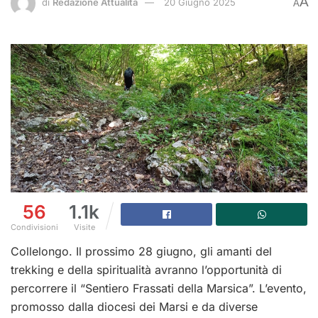
A
di
Redazione Attualità
20 Giugno 2025
A
56
1.1k
Condivisioni
Visite
Collelongo. Il prossimo 28 giugno, gli amanti del
trekking e della spiritualità avranno l’opportunità di
percorrere il “Sentiero Frassati della Marsica”. L’evento,
promosso dalla diocesi dei Marsi e da diverse