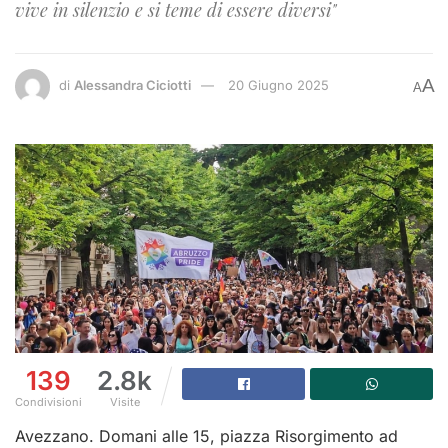
vive in silenzio e si teme di essere diversi"
A
di
Alessandra Ciciotti
20 Giugno 2025
A
139
2.8k
Condivisioni
Visite
Avezzano. Domani alle 15, piazza Risorgimento ad