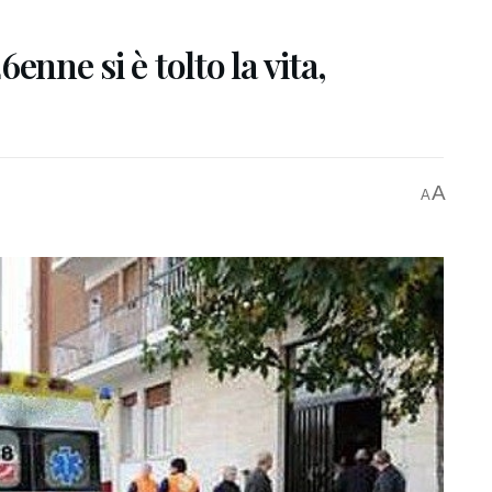
enne si è tolto la vita,
A
A