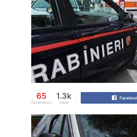
65
1.3k
Faceboo
Condivisioni
Visite