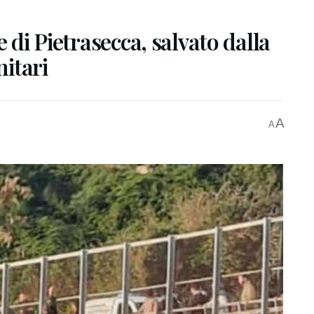
e di Pietrasecca, salvato dalla
nitari
A
A