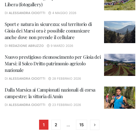
Libera (fotogallery)
DI
ALESSANDRA CICIOTTI
4 MAGGIO 2026
Sport e natura in sicurezza: sul territorio di
Gioia dei Marsi ora è possibile comunicare
anche dove non prende il cellulare
DI
REDAZIONE ABRUZZO
9 MARZO 2026
Nuovo prestigioso riconoscimento per Gioia dei
Marsi: il Solco Dritto patrimonio agricolo
nazionale
DI
ALESSANDRA CICIOTTI
28 FEBBRAIO 2026
Dalla Marsica ai Campionati nazionali di corsa
campestre: la vittoria di Amin
DI
ALESSANDRA CICIOTTI
23 FEBBRAIO 2026
1
2
…
15