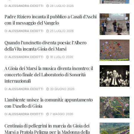
DI
ALESSANDRA CICIOTTI
28 LUGLIO 2026
Padre Riziero incanta il pubblico a Casali d’Aschi
con il messaggio del Vangelo
DI
ALESSANDRA CICIOTTI
25 LUGLIO 2026
Quando l’uncinetto diventa poesia: l’Albero
della Vita incanta Gioia dei Marsi
DI
ALESSANDRA CICIOTTI
16 LUGLIO 2026
A Gioia dei Marsi la musica diventa incontro: il
concerto finale del Laboratorio di Sonorità
internazionali
DI
ALESSANDRA CICIOTTI
30 GIUGNO 2026
L’ambiente unisce la comunità: appuntamento
con l’Anello di Gioia
DI
ALESSANDRA CICIOTTI
7 MAGGIO 2026
Centinaia di pellegrini in marcia da Gioia dei
Marsi a Pratola Peligna per la Madonna della