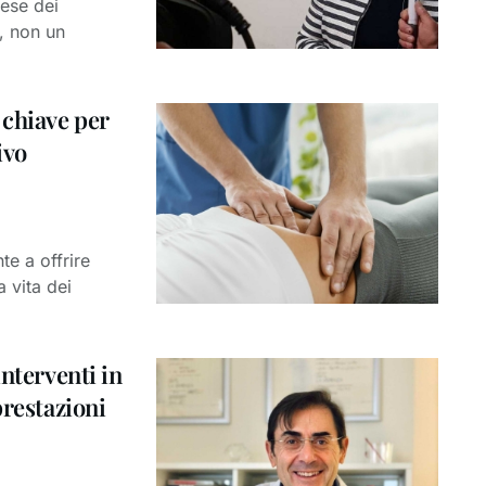
tese dei
i, non un
 chiave per
ivo
e a offrire
a vita dei
interventi in
prestazioni