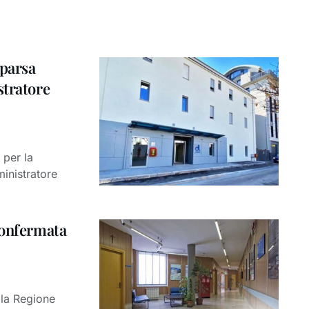
mparsa
stratore
 per la
inistratore
confermata
lla Regione