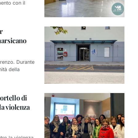
ento con il
r
 marsicano
orenzo. Durante
nità della
ortello di
la violenza
tro la violenza