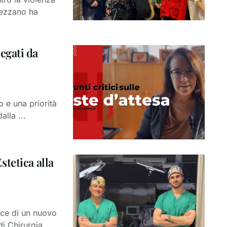
vezzano ha
iegati da
o e una priorità
alla ...
tetica alla
sce di un nuovo
i Chirurgia ...