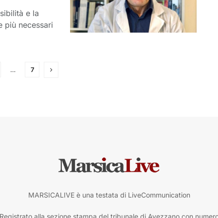
ibilità e la
e più necessari
…
7
MARSICALIVE è una testata di LiveCommunication
Registrato alla sezione stampa del tribunale di Avezzano con numer