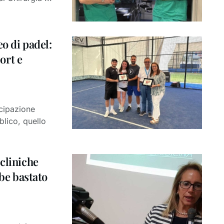
o di padel:
ort e
cipazione
blico, quello
cliniche
bbe bastato