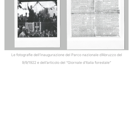
Le fotografie dell’inaugurazione del Parco nazionale d’Abruzzo del
9/9/1922 e dell’articolo del “Giornale d’Italia forestale”