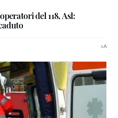
 operatori del 118, Asl:
ccaduto
A
A