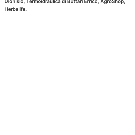
Dionisio, Termoidraulica di Buttari Errico, AgroShop,
Herbalife.