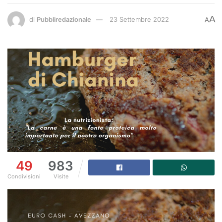
A
di
Pubbliredazionale
23 Settembre 2022
A
49
983
Condivisioni
Visite