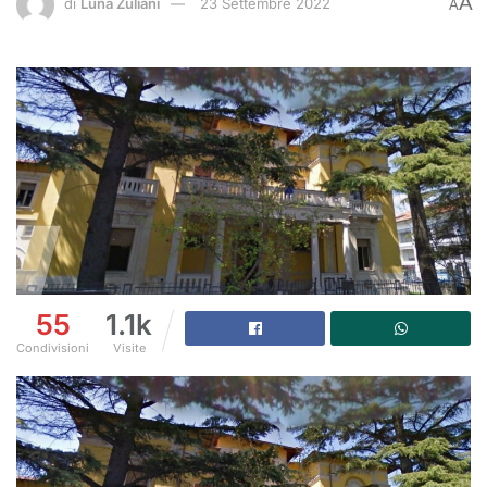
A
di
Luna Zuliani
23 Settembre 2022
A
55
1.1k
Condivisioni
Visite