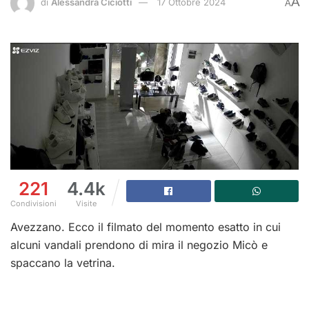
A
di
Alessandra Ciciotti
17 Ottobre 2024
A
221
4.4k
Condivisioni
Visite
Avezzano. Ecco il filmato del momento esatto in cui
alcuni vandali prendono di mira il negozio Micò e
spaccano la vetrina.