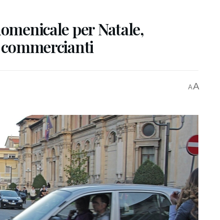
domenicale per Natale,
i commercianti
A
A