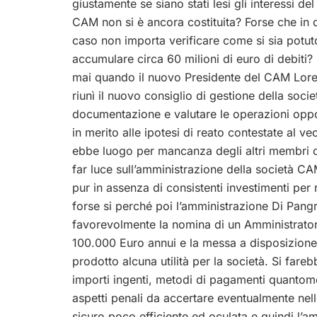
giustamente se siano stati lesi gli interessi d
CAM non si è ancora costituita? Forse che in
caso non importa verificare come si sia potut
accumulare circa 60 milioni di euro di debiti
mai quando il nuovo Presidente del CAM Lor
riunì il nuovo consiglio di gestione della socie
documentazione e valutare le operazioni oppor
in merito alle ipotesi di reato contestate al v
ebbe luogo per mancanza degli altri membri 
far luce sull’amministrazione della società CA
pur in assenza di consistenti investimenti per
forse si perché poi l’amministrazione Di Pan
favorevolmente la nomina di un Amministrator
100.000 Euro annui e la messa a disposizion
prodotto alcuna utilità per la società. Si fare
importi ingenti, metodi di pagamenti quantomeno
aspetti penali da accertare eventualmente nel
sicuro poco efficiente ed oculata e quindi l