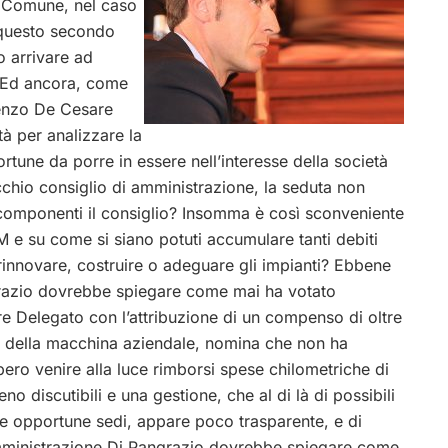
el Comune, nel caso
 questo secondo
o arrivare ad
? Ed ancora, come
enzo De Cesare
tà per analizzare la
tune da porre in essere nell’interesse della società
ecchio consiglio di amministrazione, la seduta non
componenti il consiglio? Insomma è così sconveniente
M e su come si siano potuti accumulare tanti debiti
 rinnovare, costruire o adeguare gli impianti? Ebbene
grazio dovrebbe spiegare come mai ha votato
e Delegato con l’attribuzione di un compenso di oltre
e della macchina aziendale, nomina che non ha
bbero venire alla luce rimborsi spese chilometriche di
 discutibili e una gestione, che al di là di possibili
le opportune sedi, appare poco trasparente, e di
’amministrazione Di Pangrazio dovrebbe spiegare come