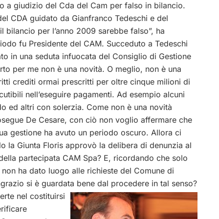
io a giudizio del Cda del Cam per falso in bilancio.
 del CDA guidato da Gianfranco Tedeschi e del
l bilancio per l’anno 2009 sarebbe falso”, ha
iodo fu Presidente del CAM. Succeduto a Tedeschi
ato in una seduta infuocata del Consiglio di Gestione
certo per me non è una novità. O meglio, non è una
tti crediti ormai prescritti per oltre cinque milioni di
utibili nell’eseguire pagamenti. Ad esempio alcuni
do ed altri con solerzia. Come non è una novità
rosegue De Cesare, con ciò non voglio affermare che
 sua gestione ha avuto un periodo oscuro. Allora ci
la Giunta Floris approvò la delibera di denunzia al
ne della partecipata CAM Spa? E, ricordando che solo
e non ha dato luogo alle richieste del Comune di
grazio si è guardata
bene dal procedere in tal senso?
te nel costituirsi
rificare