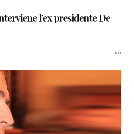
interviene l’ex presidente De
A
A