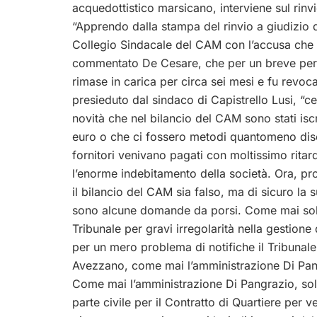
acquedottistico marsicano, interviene sul rinv
“Apprendo dalla stampa del rinvio a giudizio
Collegio Sindacale del CAM con l’accusa che i
commentato De Cesare, che per un breve per
rimase in carica per circa sei mesi e fu revoc
presieduto dal sindaco di Capistrello Lusi, “
novità che nel bilancio del CAM sono stati iscri
euro o che ci fossero metodi quantomeno disc
fornitori venivano pagati con moltissimo ritar
l’enorme indebitamento della società. Ora, p
il bilancio del CAM sia falso, ma di sicuro la
sono alcune domande da porsi. Come mai solo 
Tribunale per gravi irregolarità nella gestio
per un mero problema di notifiche il Tribunal
Avezzano, come mai l’amministrazione Di Pan
Come mai l’amministrazione Di Pangrazio, soler
parte civile per il Contratto di Quartiere per ve