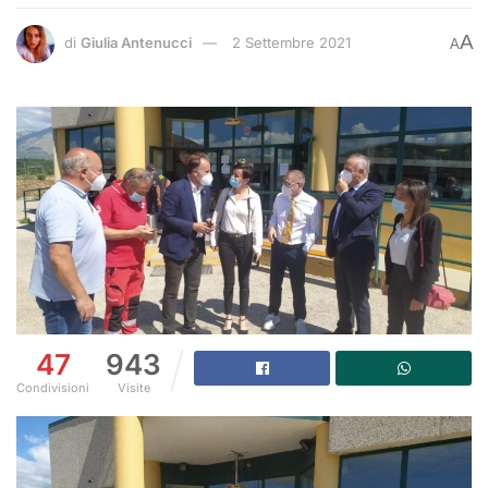
A
di
Giulia Antenucci
2 Settembre 2021
A
47
943
Condivisioni
Visite